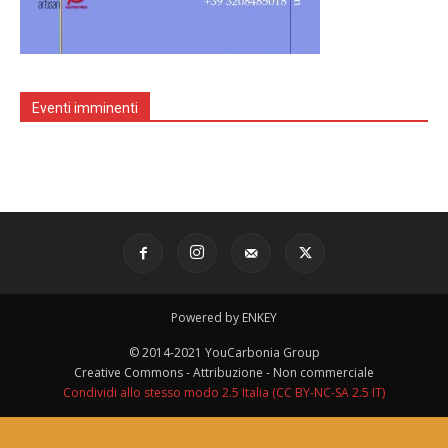
Eventi imminenti
Powered by ENKEY
© 2014-2021 YouCarbonia Group
Creative Commons - Attribuzione - Non commerciale
Condividi allo stesso modo 2.5 Italia (CC BY-NC-SA 2.5 IT)