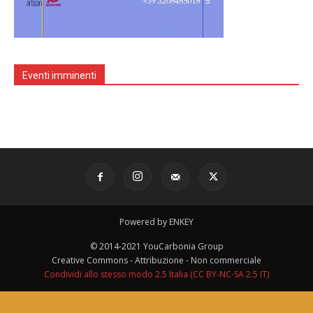
Eventi imminenti
Powered by ENKEY
© 2014-2021 YouCarbonia Group
Creative Commons - Attribuzione - Non commerciale
Condividi allo stesso modo 2.5 Italia (CC BY-NC-SA 2.5 IT)