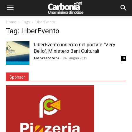
Home
Tags
LiberEvento
Tag: LiberEvento
LiberEvento inserito nel portale “Very
Bello”, Ministero Beni Culturali
Francesco Sini
-
24 Giugno 2015
0
Sponsor