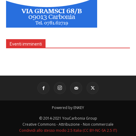
Eventi imminenti
Powered by ENKEY
© 2014-2021 YouCarbonia Group
Creative Commons - Attribuzione - Non commerciale
Condividi allo stesso modo 2.5 Italia (CC BY-NC-SA 2.5 IT)