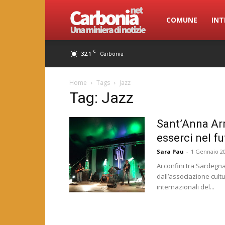
Carbonia.net
COMUNE
INT
C
32.1
Carbonia
Home
Tags
Jazz
Tag: Jazz
Sant’Anna Arr
esserci nel f
Sara Pau
-
1 Gennaio 2
Ai confini tra Sardegna
dall’associazione cult
internazionali del...