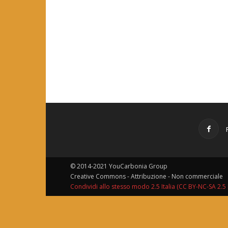
© 2014-2021 YouCarbonia Group
Creative Commons - Attribuzione - Non commerciale
Condividi allo stesso modo 2.5 Italia (CC BY-NC-SA 2.5 