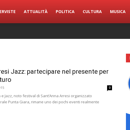
ERVISTE
ATTUALITÀ
POLITICA
CULTURA
MUSICA
esi Jazz: partecipare nel presente per
uturo
015
0
 e Jazz, noto festival di Sant’Anna Arresi organizzato
urale Punta Giara, rimane uno dei pochi eventi realmente