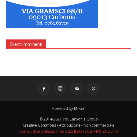
Eventi imminenti
Powered by ENKEY
© 2014-2021 YouCarbonia Group
Creative Commons - Attribuzione - Non commerciale
Condividi allo stesso modo 2.5 Italia (CC BY-NC-SA 2.5 IT)