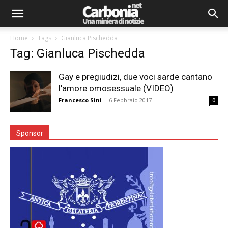
Home
Tags
Gianluca Pischedda
Tag: Gianluca Pischedda
Gay e pregiudizi, due voci sarde cantano
l’amore omosessuale (VIDEO)
Francesco Sini
-
6 Febbraio 2017
0
Sponsor