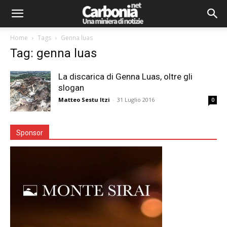
Home
Tags
Genna luas
Tag: genna luas
La discarica di Genna Luas, oltre gli
slogan
Matteo Sestu Itzi
-
31 Luglio 2016
0
Sponsor