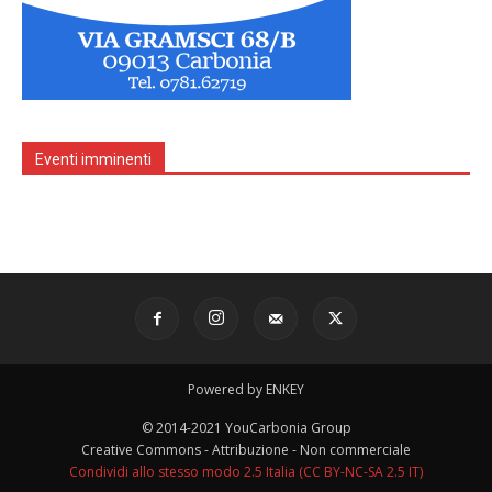
Eventi imminenti
Powered by ENKEY
© 2014-2021 YouCarbonia Group
Creative Commons - Attribuzione - Non commerciale
Condividi allo stesso modo 2.5 Italia (CC BY-NC-SA 2.5 IT)