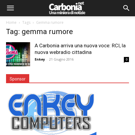
Home
Tags
Gemma rumore
Tag: gemma rumore
A Carbonia arriva una nuova voce: RCI, la
nuova webradio cittadina
Enkey
-
21 Giugno 2016
0
Sponsor