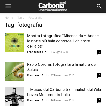
Home
Tags
Fotografia
Tag: fotografia
Mostra fotografica “Albeschida – Anche
la notte più buia conosce il chiarore
dell’alba”
Francesco Sini
-
4 Giugno 2016
0
Fabio Corona: fotografare la natura del
Sulcis
Francesco Sini
-
27 Novembre 2015
0
Il Museo del Carbone tra i finalisti del Wiki
Loves Monuments Italia
Francesco Sini
-
16 Novembre 2014
0