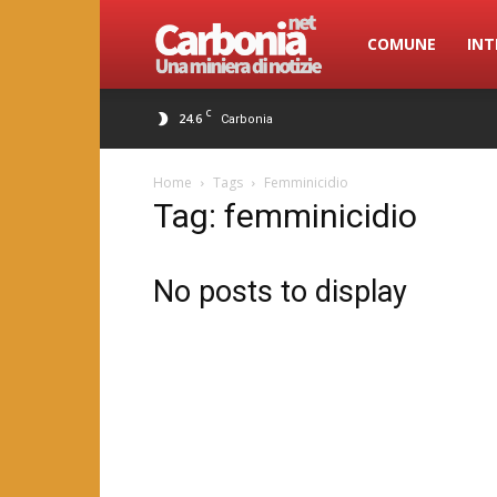
Carbonia.net
COMUNE
INT
C
24.6
Carbonia
Home
Tags
Femminicidio
Tag: femminicidio
No posts to display