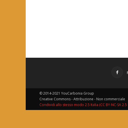
© 2014-2021 YouCarbonia Group
Creative Commons - Attribuzione - Non commerciale
Condividi allo stesso modo 2.5 Italia (CC BY-NC-SA 2.5 