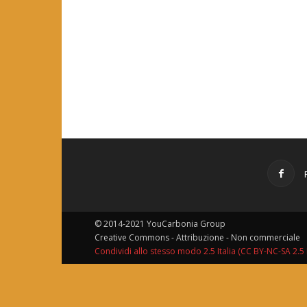
© 2014-2021 YouCarbonia Group
Creative Commons - Attribuzione - Non commerciale
Condividi allo stesso modo 2.5 Italia (CC BY-NC-SA 2.5 