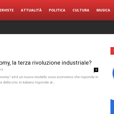
ERVISTE
ATTUALITÀ
POLITICA
CULTURA
MUSICA
my, la terza rivoluzione industriale?
15
0
onomy" ed è un nuovo modello socio economico che risponde in
 della crisi. In italiano risponde al...