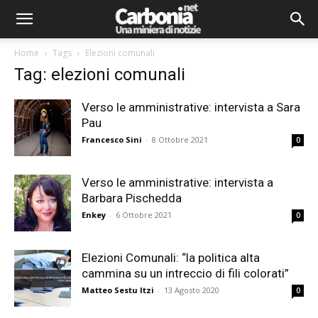
Home
Tags
Elezioni comunali
Tag: elezioni comunali
Verso le amministrative: intervista a Sara
Pau
Francesco Sini
-
8 Ottobre 2021
0
Verso le amministrative: intervista a
Barbara Pischedda
Enkey
-
6 Ottobre 2021
0
Elezioni Comunali: “la politica alta
cammina su un intreccio di fili colorati”
Matteo Sestu Itzi
-
13 Agosto 2020
0