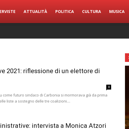
ERVISTE
ATTUALITÀ
POLITICA
CULTURA
MUSICA
 2021: riflessione di un elettore di
0
ttu come futuro sindaco di Carbonia si mormorava già da prima
le liste a sostegno delle tre coalizioni....
nistrative: intervista a Monica Atzori