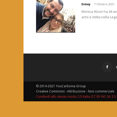
Enkey
-
7 Ottobre 2021
Monica Atzori ha 44 a
anni e milita nella Lega
© 2014-2021 YouCarbonia Group
Creative Commons - Attribuzione - Non commerciale
Condividi allo stesso modo 2.5 Italia (CC BY-NC-SA 2.5 