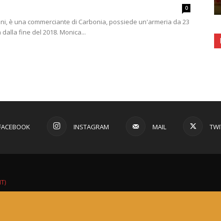
0
nni, è una commerciante di Carbonia, possiede un'armeria da 23
 dalla fine del 2018. Monica...
FACEBOOK
INSTAGRAM
MAIL
TWI
IT)