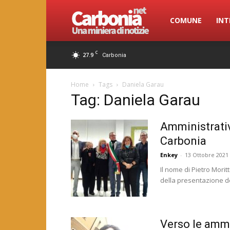
Carbonia.net
COMUNE
INT
C
27.9
Carbonia
Home
Tags
Daniela Garau
Tag: Daniela Garau
Amministrative
Carbonia
Enkey
-
13 Ottobre 2021
Il nome di Pietro Mori
della presentazione del
Verso le ammi