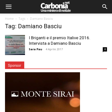
Home
Tags
Damiano Basciu
Tag: Damiano Basciu
I Briganti e il premio Italive 2016.
Intervista a Damiano Basciu
Sara Pau
-
4 Aprile 2017
0
Sponsor