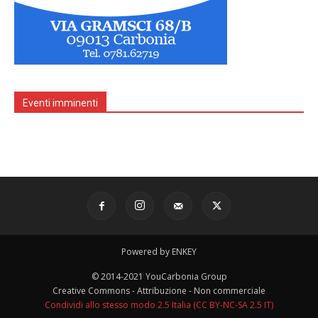
Eventi imminenti
Powered by ENKEY
© 2014-2021 YouCarbonia Group
Creative Commons - Attribuzione - Non commerciale
Condividi allo stesso modo 2.5 Italia (CC BY-NC-SA 2.5 IT)