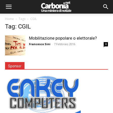
Home
Tags
CGIL
Tag: CGIL
Mobilitazione popolare o elettorale?
Francesco Sini
-
7 Febbraio 2016
0
Sponsor