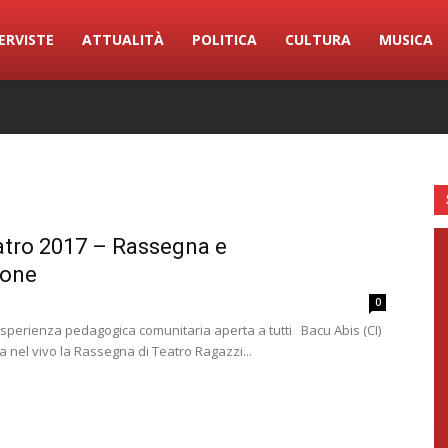
ERVISTE
ATTUALITÀ
POLITICA
CULTURA
MUSICA
atro 2017 – Rassegna e
one
0
perienza pedagogica comunitaria aperta a tutti Bacu Abis (CI)
a nel vivo la Rassegna di Teatro Ragazzi...