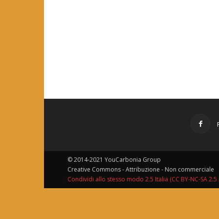
© 2014-2021 YouCarbonia Group
Creative Commons - Attribuzione - Non commerciale
Condividi allo stesso modo 2.5 Italia (CC BY-NC-SA 2.5 