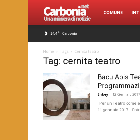
Carbonia.net
COMUNE
INT
C
24.4
Carbonia
Home
Tags
Cernita teatro
Tag: cernita teatro
Bacu Abis Te
Programmazi
Enkey
-
12 Gennaio 2017
Per un Teatro come es
11 gennaio 2017 – Entr