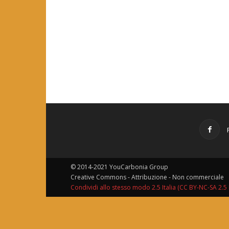
© 2014-2021 YouCarbonia Group
Creative Commons - Attribuzione - Non commerciale
Condividi allo stesso modo 2.5 Italia (CC BY-NC-SA 2.5 