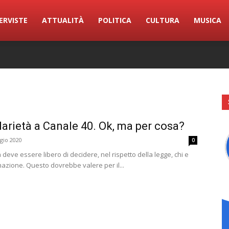
ERVISTE
ATTUALITÀ
POLITICA
CULTURA
MUSICA
darietà a Canale 40. Ok, ma per cosa?
gio 2020
0
deve essere libero di decidere, nel rispetto della legge, chi e
azione. Questo dovrebbe valere per il...