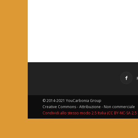
© 2014-2021 YouCarbonia Group
Creative Commons - Attribuzione - Non commerciale
Condividi allo stesso modo 2.5 Italia (CC BY-NC-SA 2.5 