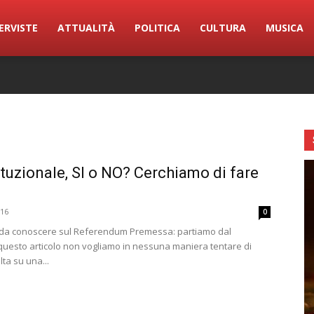
ERVISTE
ATTUALITÀ
POLITICA
CULTURA
MUSICA
tuzionale, SI o NO? Cerchiamo di fare
16
0
 da conoscere sul Referendum Premessa: partiamo dal
uesto articolo non vogliamo in nessuna maniera tentare di
lta su una...