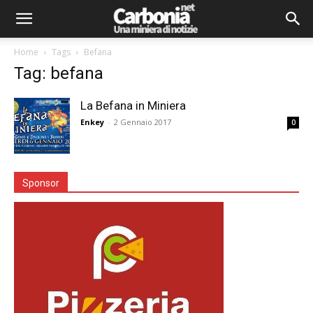
Home
Tags
Befana
Tag: befana
La Befana in Miniera
Enkey
-
2 Gennaio 2017
0
Sponsor