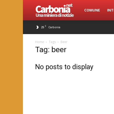
Carbonia.net
COMUNE
INT
C
25
Carbonia
Home
Tags
Beer
Tag: beer
No posts to display