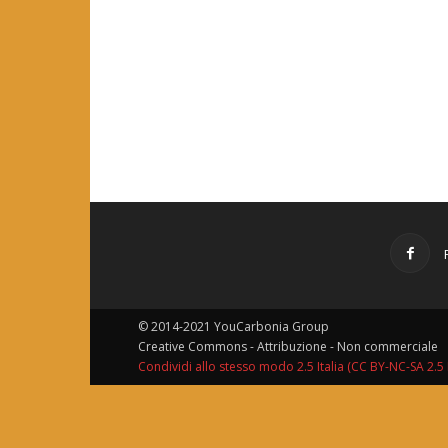
© 2014-2021 YouCarbonia Group
Creative Commons - Attribuzione - Non commerciale
Condividi allo stesso modo 2.5 Italia (CC BY-NC-SA 2.5 