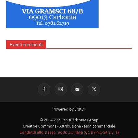
Eventi imminenti
Powered by ENKEY
© 2014-2021 YouCarbonia Group
Creative Commons - Attribuzione - Non commerciale
Condividi allo stesso modo 2.5 Italia (CC BY-NC-SA 2.5 IT)