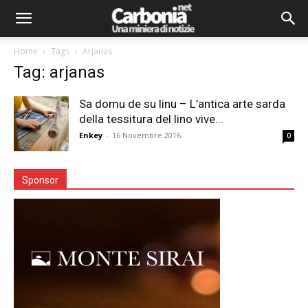
Home
Tags
Arjanas
Tag: arjanas
Sa domu de su linu – L’antica arte sarda
della tessitura del lino vive...
Enkey
-
16 Novembre 2016
0
Sponsor