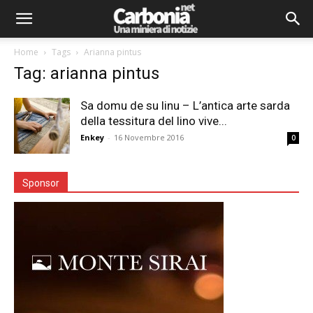
Home
Tags
Arianna pintus
Tag: arianna pintus
Sa domu de su linu – L’antica arte sarda
della tessitura del lino vive...
Enkey
-
16 Novembre 2016
0
Sponsor