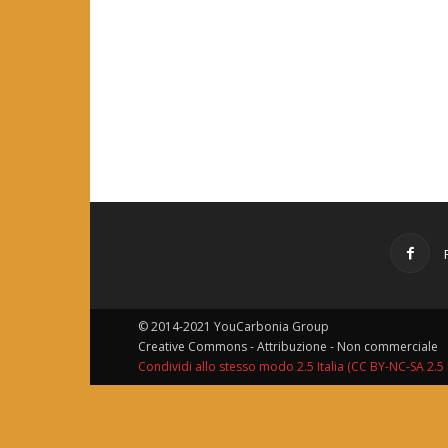
© 2014-2021 YouCarbonia Group
Creative Commons - Attribuzione - Non commerciale
Condividi allo stesso modo 2.5 Italia (CC BY-NC-SA 2.5 