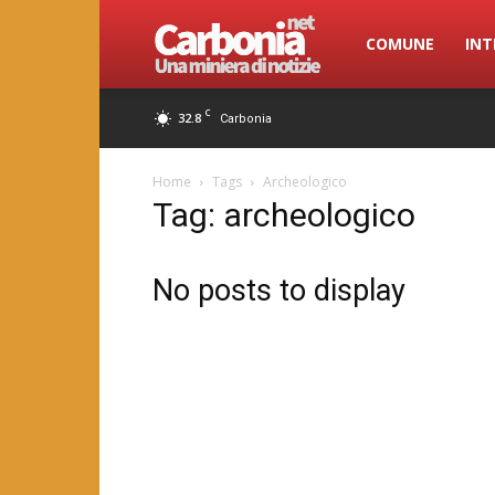
Carbonia.net
COMUNE
INT
C
32.8
Carbonia
Home
Tags
Archeologico
Tag: archeologico
No posts to display