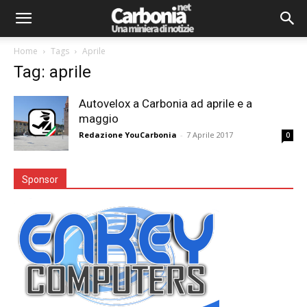
Home
Tags
Aprile
Tag: aprile
Autovelox a Carbonia ad aprile e a
maggio
Redazione YouCarbonia
-
7 Aprile 2017
0
Sponsor