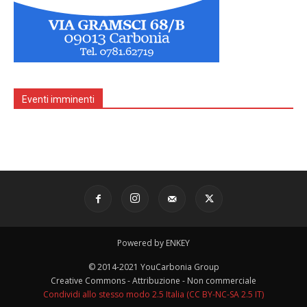
Eventi imminenti
Powered by ENKEY
© 2014-2021 YouCarbonia Group
Creative Commons - Attribuzione - Non commerciale
Condividi allo stesso modo 2.5 Italia (CC BY-NC-SA 2.5 IT)