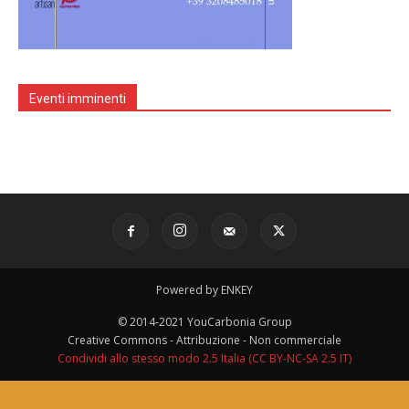
Eventi imminenti
Powered by ENKEY
© 2014-2021 YouCarbonia Group
Creative Commons - Attribuzione - Non commerciale
Condividi allo stesso modo 2.5 Italia (CC BY-NC-SA 2.5 IT)