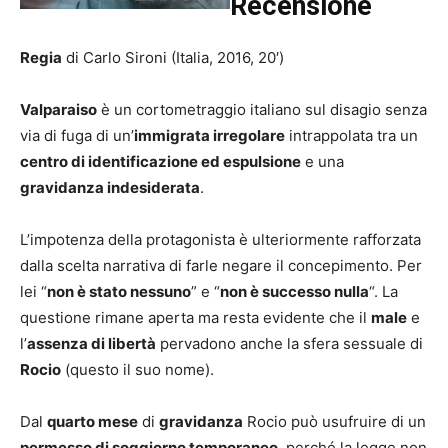
Recensione
Regia
di Carlo Sironi (Italia, 2016, 20′)
Valparaiso
è un cortometraggio italiano sul disagio senza
via di fuga di un’
immigrata irregolare
intrappolata tra un
centro di identificazione ed espulsione
e una
gravidanza indesiderata
.
L’impotenza della protagonista è ulteriormente rafforzata
dalla scelta narrativa di farle negare il concepimento. Per
lei “
non è stato nessuno
” e “
non è successo nulla
“. La
questione rimane aperta ma resta evidente che il
male
e
l’
assenza di libertà
pervadono anche la sfera sessuale di
Rocio
(questo il suo nome).
Dal
quarto mese
di
gravidanza
Rocio può usufruire di un
permesso di soggiorno temporaneo
, perché la legge non