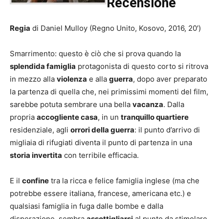
Recensione
Regia
di Daniel Mulloy (Regno Unito, Kosovo, 2016, 20′)
Smarrimento: questo è ciò che si prova quando la
splendida famiglia
protagonista di questo corto si ritrova
in mezzo alla
violenza
e alla
guerra
, dopo aver preparato
la partenza di quella che, nei primissimi momenti del film,
sarebbe potuta sembrare una bella
vacanza
. Dalla
propria
accogliente casa
, in un
tranquillo quartiere
residenziale, agli
orrori della guerra
: il punto d’arrivo di
migliaia di rifugiati diventa il punto di partenza in una
storia invertita
con terribile efficacia.
E il
confine
tra la ricca e felice famiglia inglese (ma che
potrebbe essere italiana, francese, americana etc.) e
qualsiasi famiglia in fuga dalle bombe e dalla
disperazione, sembra
assottigliarsi
al punto da stimolare