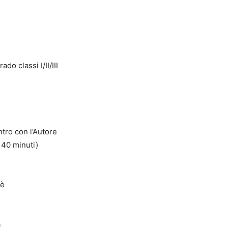
do classi I/II/III
ntro con l’Autore
a 40 minuti)
nè
a