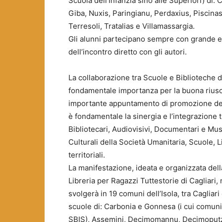
Scuola dell’Infanzia sino alle Superiori) di:
Giba, Nuxis, Paringianu, Perdaxius, Piscinas
Terresoli, Tratalias e Villamassargia.
Gli alunni partecipano sempre con grande ent
dell’incontro diretto con gli autori.
La collaborazione tra Scuole e Biblioteche de
fondamentale importanza per la buona riusc
importante appuntamento di promozione del
è fondamentale la sinergia e l’integrazione tr
Bibliotecari, Audiovisivi, Documentari e Mus
Culturali della Società Umanitaria, Scuole, Li
territoriali.
La manifestazione, ideata e organizzata del
Libreria per Ragazzi Tuttestorie di Cagliari
svolgerà in 19 comuni dell’Isola, tra Cagliari 
scuole di: Carbonia e Gonnesa (i cui comuni
SBIS), Assemini, Decimomannu, Decimoputzu