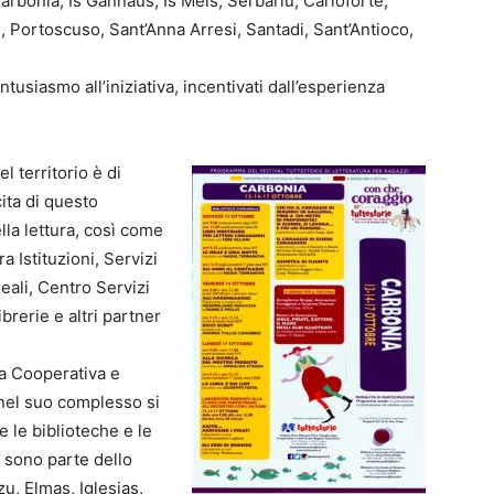
 Carbonia, Is Gannaus, Is Meis, Serbariu, Carloforte,
, Portoscuso, Sant’Anna Arresi, Santadi, Sant’Antioco,
usiasmo all’iniziativa, incentivati dall’esperienza
l territorio è di
ita di questo
la lettura, così come
a Istituzioni, Servizi
eali, Centro Servizi
brerie e altri partner
la Cooperativa e
, nel suo complesso si
e le biblioteche e le
 sono parte dello
, Elmas, Iglesias,