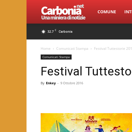
Carbonia.net
COMUNE
INT
C
32.7
Carbonia
Home
Comunicati Stampa
Festival Tuttestorie 20
Comunicati Stampa
Festival Tuttest
By
Enkey
-
9 Ottobre 2016
Facebook
Twitter
Pint