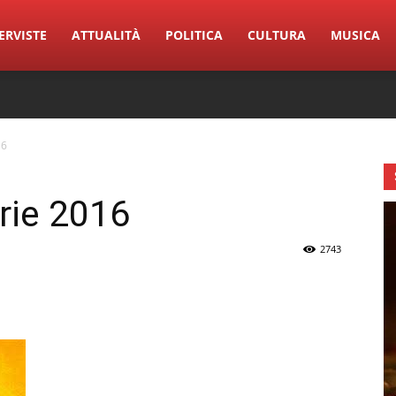
ERVISTE
ATTUALITÀ
POLITICA
CULTURA
MUSICA
16
orie 2016
2743
erest
Linkedin
Tumblr
VK