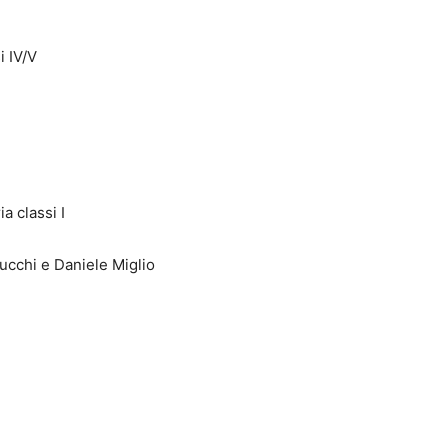
i IV/V
a classi I
ucchi e Daniele Miglio