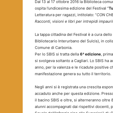
Dal 13 al 17 ottobre 2016 la Biblioteca comun
ospita l’undicesima edizione del Festival “
Tu
Letteratura per ragazzi, intitolato: “
CON CHE
Racconti, visioni e libri per intrepidi impaurit
La tappa cittadina del Festival è a cura dello
Bibliotecario Interurbano del Sulcis), in col
Comune di Carbonia.
Per lo SBIS si tratta della
6ª edizione
, prima
si svolgeva soltanto a Cagliari. Lo SBIS ha ad
anno, per la valenza e le ricadute positive 
manifestazione genera su tutto il territorio.
Negli anni si è registrata una crescita esp
accaduto anche per questa edizione. Presso l
il bacino SBIS e oltre, si alterneranno oltre 
alunni accompagnati dai rispettivi docenti, pr