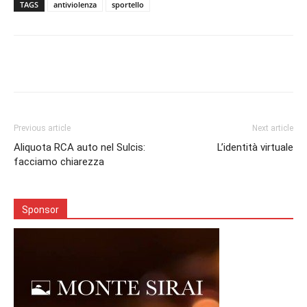
TAGS
antiviolenza
sportello
Facebook
Twitter
Pinterest
Lin
Previous article
Next article
Aliquota RCA auto nel Sulcis:
L’identità virtuale
facciamo chiarezza
Sponsor