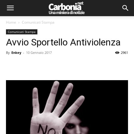
Home
Comunicati Stampa
Comunicati Stampa
Avvio Sportello Antiviolenza
By
Enkey
-
10 Gennaio 2017
2961
Facebook
Twitter
Pinterest
Lin